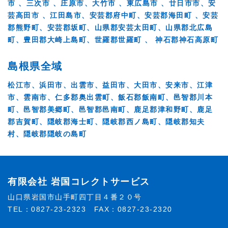
市 、三次市 、庄原市、大竹市 、東広島市 、廿日市市、安
芸高田市 、江田島市、安芸郡府中町、安芸郡海田町 、安芸
郡熊野町、安芸郡坂町、山県郡安芸太田町、山県郡北広島
町、豊田郡大崎上島町、世羅郡世羅町 、 神石郡神石高原町
島根県全域
松江市、浜田市、出雲市、益田市、大田市、安来市、江津
市、雲南市、仁多郡奥出雲町、飯石郡飯南町、邑智郡川本
町、邑智郡美郷町、邑智郡邑南町、鹿足郡津和野町、鹿足
郡吉賀町、隠岐郡海士町、隠岐郡西ノ島町、隠岐郡知夫
村、隠岐郡隠岐の島町
有限会社 岩国コレクトサービス
山口県岩国市山手町四丁目４番２０号
TEL：
0827-23-2323
FAX：0827-23-2320