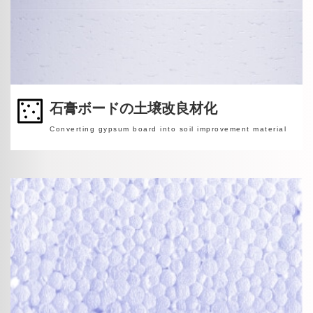
石膏ボードの土壌改良材化
Converting gypsum board into soil improvement material